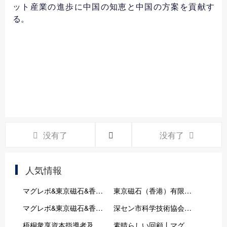
ット産業の進歩に中国の知恵と中国の方案を貢献す
る。
没有了
没有了
人気情報
マグレボ&東京磁石&香磁磁業が2026年第5回ドイツ・アウグスブルク国際コイル、電機、絶縁材料及び電気製品の製造展に出展
東京磁石（香港）有限公司は「智趣未来、親子同伴」三八節City Walk及び女性科学者AI発展トークイベントに参加した
マグレボ&東京磁石&香磁磁業が2025ドイツ・ベルリンコイル展に出展！
深セン市科学技術協会の党グループメンバー、石興中副主席がマグレボに来て指導！
梧桐衆享資本指導者及び指導企業家はマグレボに進出：磁石の未来を共有し、協力発展を図る
素晴らしい回顧丨マグレボ2024上海国際電機展が円満に終了！