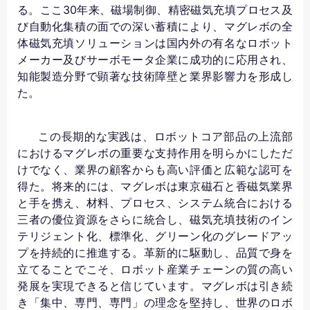
る。ここ30年来、磁場制御、精密磁気充填プロセス及
び自動化集積の面での深い蓄積により、マグレボの全
体磁気充填ソリューションは国内外の有名なロボット
メーカー及びサーボモータ企業に成功的に応用され、
知能製造分野で顕著な技術障壁と業界影響力を形成し
た。
この長期的な実践は、ロボットコア部品の上流部
におけるマグレボの重要な支持作用を明らかにしただ
けでなく、業界の顧客からも高い評価と広範な認可を
得た。将来的には、マグレボは東京磁石と香磁気業界
と手を携え、材料、プロセス、システム統合における
三者の優位資源をさらに統合し、磁気充填技術のイン
テリジェント化、標準化、グリーン化のグレードアッ
プを持続的に推進する。革新的に駆動し、品質で身を
立てることでこそ、ロボット産業チェーンの質の高い
発展を実現できると信じています。マグレボは引き続
き「集中、専門、専門」の理念を堅持し、世界のロボ