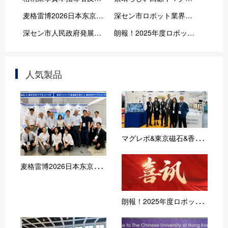
麦格雷博2026日本东京线圈及电机展览会TECHNO-FRONTIER圆满收官！
深セン市ロボット業界協会副秘書長譚博士一行がマグレボ&香磁磁業指導に来場！
深セン市人民政府発展研究センターの指導者がマグレボ指導活動に来場
朗報！2025年度ロボットコア技術革新賞受賞おめでとう
人気製品
マ
グレボ&東京磁石&香磁磁業が2026年第5回ドイツ・アウグスブルク国際コイル、電機、絶縁材料及び電気製品の製造展に出展
麦
格雷博2026日本东京线圈及电机展览会TECHNO-FRONTIER圆满收官！
朗
報！2025年度ロボットコア技術革新賞受賞おめでとう