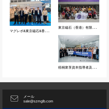
東
京磁石（香港）有限公司は「智趣未来、親子同伴」三八節City Walk及び女性科学者AI発展トークイベントに参加した
マ
グレボ&東京磁石&香磁磁業が2025ドイツ・ベルリンコイル展に出展！
梧
桐衆享資本指導者及び指導企業家はマグレボに進出：磁石の未来を共有し、協力発展を図る
メール
sale@szmglb.com