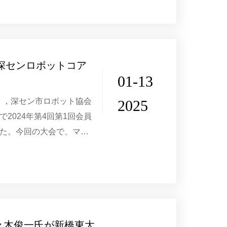
が調査に同行した。マグ
度深センロボットコア
01-13
日】，深セン市ロボット協会
2025
2024年第4回第1回会員
た。今回の大会で、マグ
司はロボットと知能製造
「2024年度深...
々木俊一氏が新橋東大