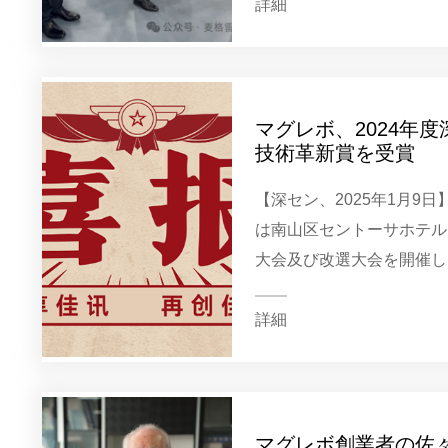
者、宝実グループの指導者
詳細
レボ...
マグレボ、2024年
技術革新賞を受賞
【深セン、2025年1月9
は南山区セントーサホテルで
大会及び改選大会を開催し
レボ電子（深セン）有限公
分野での卓越した成果により、
詳細
マグレボ創業者の佐