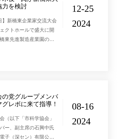
協力を検討
12-25
19日】新橋東企業家交流大会
2024
ェクトホールで盛大に開
橋東先進製造産業園の開
安実業集団有限公司が主
を見る」をテーマに、園
会の党グループメンバ
マグレボに来て指導！
08-16
会（以下「市科学協会」
2024
バー、副主席の石興中氏
電子（深セン）有限公司