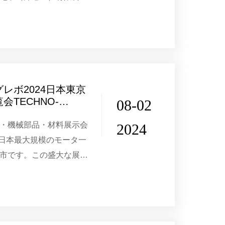
する）に調査研究に臨
長、郭家文副社長、販売
レボ2024日本東京
TECHNO-
08-02
終了！
・機械部品・材料展示会
2024
ER）日本最大規模のモータ一
市です。この盛大な展覧
最も先進的な電機、機
技術と各種部品製品が集