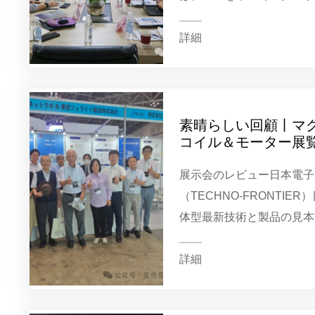
（以下「マグレボ」と略称
み、マグレボ社の彭林董事
詳細
総監督の林歓...
素晴らしい回顧丨マグ
コイル＆モーター展覧会
FRONTIERが円満に
展示会のレビュー日本電子
（TECHNO-FRONTI
体型最新技術と製品の見本
会には、世界でこの分野で
械、電源、電子電気機器の
詳細
ま...