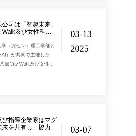
限公司は「智趣未来、
 Walk及び女性科学
03-13
ントに参加した
文大学（深セン）理工学部と
2025
AAI）が共同で主催した
City Walk及び女性科
トが香港中文大学（深セ
の活動は深セ...
及び指導企業家はマグ
未来を共有し、協力発
03-07