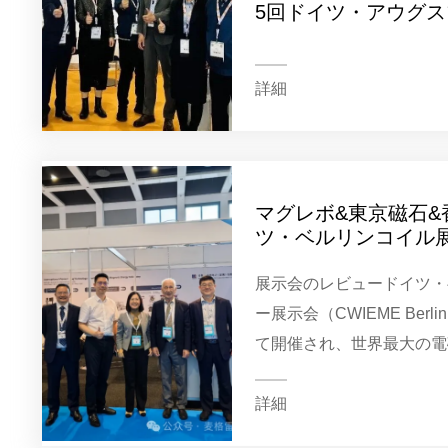
5回ドイツ・アウグ
電機、絶縁材料及び
展
詳細
マグレボ&東京磁石&
ツ・ベルリンコイル
展示会のレビュードイツ・
ー展示会（CWIEME Berl
て開催され、世界最大の電
製造と再巻き及び電気絶縁
毎年1回、これまで26年の歴
詳細