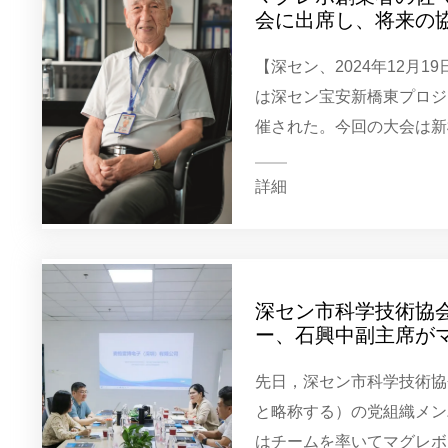
会に出席し、将来の
【深セン、2024年12月
は深セン宝安新橋東プロジ
催された。今回の大会は新
発運営者である深セン市宝
催し、「新橋に会う・未来
詳細
区...
深セン市科学技術協
ー、石興中副主席が
先日，深セン市科学技術協
と略称する）の党組織メン
はチームを率いてマグレボ