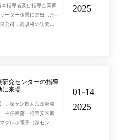
享資本指導者及び指導企業家
2025
リーダー企業に進出した--
限公司，高規格の訪問交
クティビティは、「磁石
図る」テーマとして、...
展研究センターの指導
動に来場
01-14
4日】，深セン市人民政府発
2025
、主任韓蕩一行宝安区新
マグレボ電子（深セン）
区政府の関連部門の指導