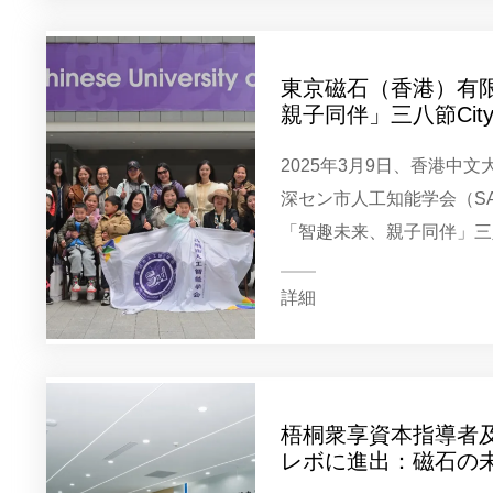
東京磁石（香港）有
親子同伴」三八節City
者AI発展トークイベ
2025年3月9日、香港中
深セン市人工知能学会（S
「智趣未来、親子同伴」三八節
学者AI発展トークイベン
ン）で円満に閉幕した。今回
詳細
梧桐衆享資本指導者
レボに進出：磁石の
展を図る