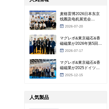
麦格雷博2026日本东京
线圈及电机展览会
TECHNO-FRONTIER圆
2026-07-20
满收官！
マグレボ&東京磁石&香
磁磁業が2026年第5回ド
イツ・アウグスブルク
2026-07-17
国際コイル、電機、絶
縁材料及び電気製品の
マグレボ&東京磁石&香
製造展に出展
磁磁業が2025ドイツ・
ベルリンコイル展に出
2025-12-15
展！
人気製品