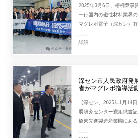
2025年3月6日、梧桐衆
一行国内の磁性材料業界の
マグレボ電子（深セン）有
流活動を展開した。このア
の未来を共有し、協力発展を
詳細
深セン市人民政府発
者がマグレボ指導活
【深セン、2025年1月1
展研究センター党組織書記
橋東先進製造産業園にある
有限公司調査を行う。宝安