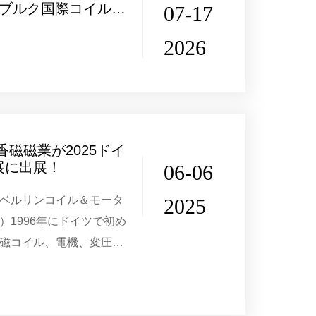
スブルク国際コイル、
07-17
電気製品の製造展に出
2026
香磁磁業が2025ドイ
展に出展！
06-06
ベルリンコイル＆モータ
2025
in）1996年にドイツで初め
磁コイル、電機、変圧器
の専門性展示会である。
史を持ち、ヨ...