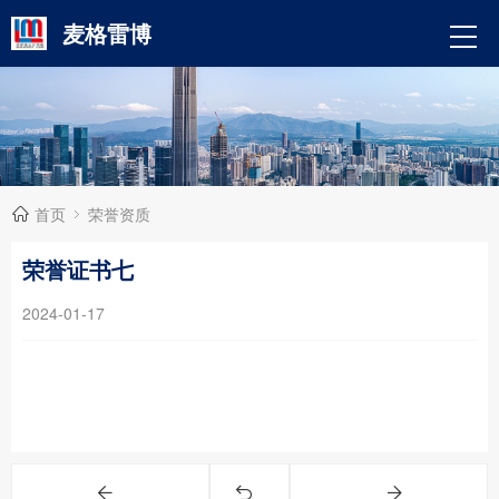
麦格雷博
首页
荣誉资质
荣誉证书七
2024-01-17