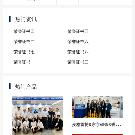
热门资讯
荣誉证书四
荣誉证书五
荣誉证书二
荣誉证书六
荣誉证书七
荣誉证书八
荣誉证书一
荣誉证书三
热门产品
麦
格雷博&东京磁铁&香磁磁业精彩亮相2026年第五届德国奥格斯堡国际线圈、电机、绝缘材料及电器制造展