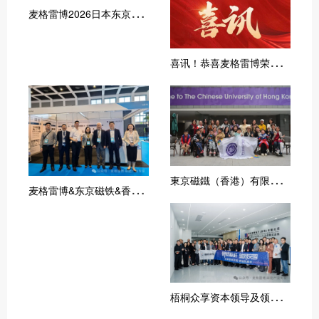
麦
格雷博2026日本东京线圈及电机展览会TECHNO-FRONTIER圆满收官！
喜
讯！恭喜麦格雷博荣获2025年度机器人核心技术创新奖
東
京磁鐵（香港）有限公司参与“智趣未来，亲子同行”三八节City Walk暨女性科学家AI发展漫谈活动
麦
格雷博&东京磁铁&香磁磁业精彩亮相2025德国柏林线圈展！
梧
桐众享资本领导及领袖企业家走进麦格雷博：共话磁材未来，共谋合作发展