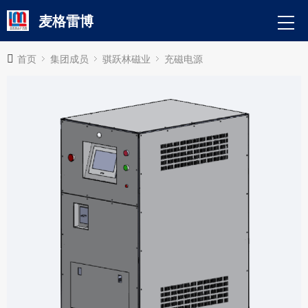
麦格雷博
首页
集团成员
骐跃林磁业
充磁电源