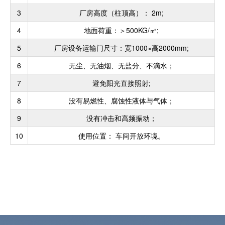
3
厂房高度（柱顶高）： 2m;
4
地面荷重：＞500KG/㎡;
5
厂房设备运输门尺寸：宽1000×高2000mm;
6
无尘、无油烟、无盐分、不滴水；
7
避免阳光直接照射;
8
没有易燃性、腐蚀性液体与气体；
9
没有冲击和高频振动；
10
使用位置： 车间开放环境。