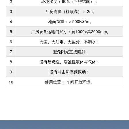
2
环境湿度 < 80%（不得结露）；
3
厂房高度（柱顶高）： 2m;
4
地面荷重：＞500KG/㎡;
5
厂房设备运输门尺寸：宽1000×高2000mm;
6
无尘、无油烟、无盐分、不滴水；
7
避免阳光直接照射;
8
没有易燃性、腐蚀性液体与气体；
9
没有冲击和高频振动；
10
使用位置： 车间开放环境。