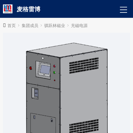
麦格雷博
首页
集团成员
骐跃林磁业
充磁电源