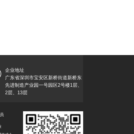
企业地址
广东省深圳市宝安区新桥街道新桥东
先进制造产业园一号园区2号楼1层、
2层、13层
员
业