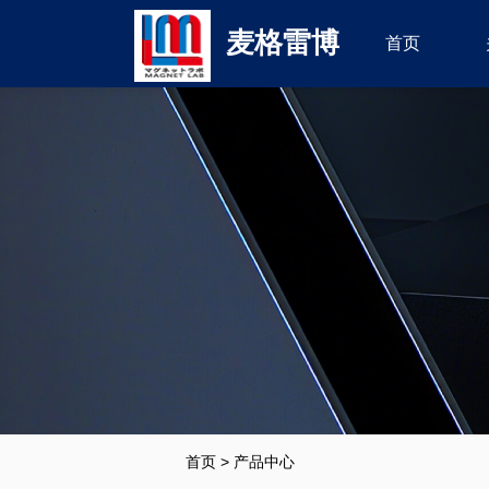
麦格雷博
首页
首页
>
产品中心