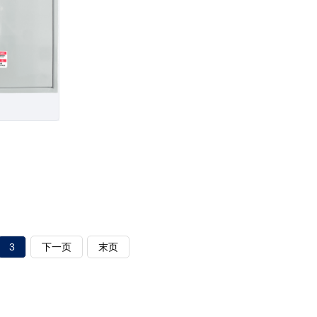
3
下一页
末页