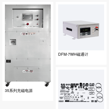
DFM-7WH磁通计
35系列充磁电源